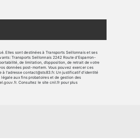
. Elles sont destinées à Transports Seillonnais et ses
vants: Transports Seillonnais 2242 Route d'Esparron-
abilité, de limitation, d’opposition, de retrait de votre
 de vos données post-mortem. Vous pouvez exercer ces
 l'adresse contact@sts83.fr. Un justificatif d'identité
égale aux fins probatoires et de gestion des
el.gouv.fr
. Consultez le site cnil.fr pour plus