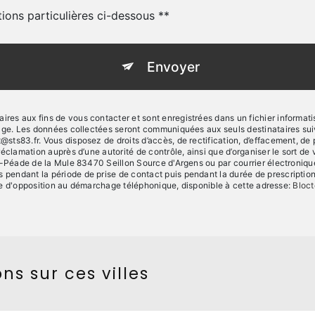
tions particulières ci-dessous **
Envoyer
s aux fins de vous contacter et sont enregistrées dans un fichier informatisé
sage. Les données collectées seront communiquées aux seuls destinataires sui
83.fr. Vous disposez de droits d’accès, de rectification, d’effacement, de port
réclamation auprès d’une autorité de contrôle, ainsi que d’organiser le sort
-Péade de la Mule 83470 Seillon Source d'Argens ou par courrier électronique à
ndant la période de prise de contact puis pendant la durée de prescription l
iste d'opposition au démarchage téléphonique, disponible à cette adresse:
Bloct
ns sur ces villes