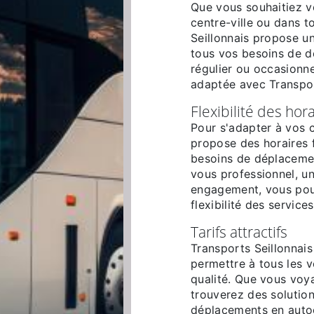
Que vous souhaitiez vo
centre-ville ou dans t
Seillonnais propose un
tous vos besoins de d
régulier ou occasionne
adaptée avec Transpor
Flexibilité des hor
Pour s'adapter à vos c
propose des horaires 
besoins de déplaceme
vous professionnel, un
engagement, vous pouv
flexibilité des service
Tarifs attractifs
Transports Seillonnais
permettre à tous les v
qualité. Que vous voya
trouverez des solutio
déplacements en autoc