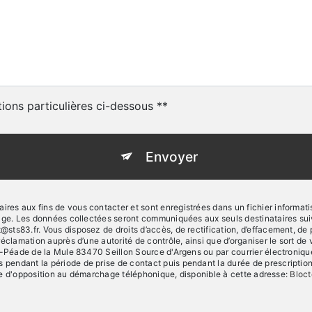
tions particulières ci-dessous **
Envoyer
s aux fins de vous contacter et sont enregistrées dans un fichier informatisé
sage. Les données collectées seront communiquées aux seuls destinataires sui
83.fr. Vous disposez de droits d’accès, de rectification, d’effacement, de port
réclamation auprès d’une autorité de contrôle, ainsi que d’organiser le sort
-Péade de la Mule 83470 Seillon Source d'Argens ou par courrier électronique à
ndant la période de prise de contact puis pendant la durée de prescription l
iste d'opposition au démarchage téléphonique, disponible à cette adresse:
Bloct