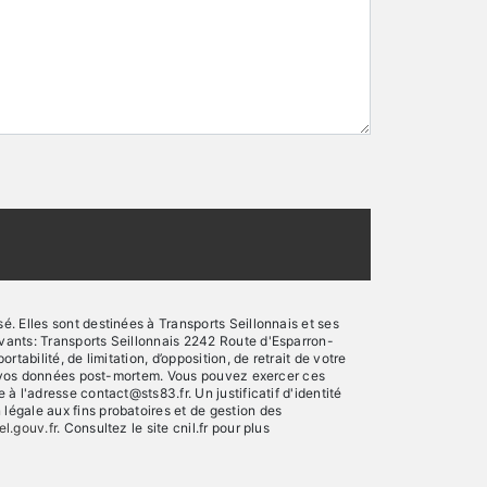
. Elles sont destinées à Transports Seillonnais et ses
vants: Transports Seillonnais 2242 Route d'Esparron-
abilité, de limitation, d’opposition, de retrait de votre
 de vos données post-mortem. Vous pouvez exercer ces
 l'adresse contact@sts83.fr. Un justificatif d'identité
égale aux fins probatoires et de gestion des
el.gouv.fr
. Consultez le site cnil.fr pour plus