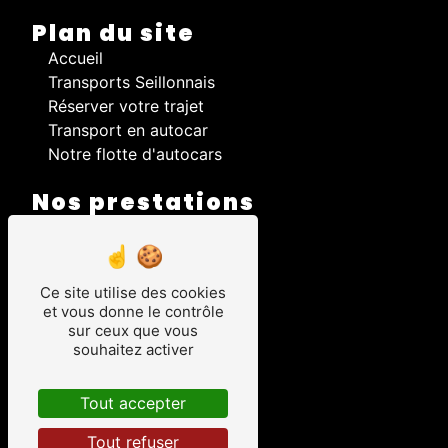
Plan du site
Accueil
Transports Seillonnais
Réserver votre trajet
Transport en autocar
Notre flotte d'autocars
Nos prestations
Autocar
Transport scolaire
Transport régulier
Ce site utilise des cookies
Déplacement en autocar
et vous donne le contrôle
Tourisme en autocar
sur ceux que vous
Transport de voyageurs
souhaitez activer
Excursions touristiques
Lignes régulières
Tout accepter
Voyage scolaire
Tout refuser
Transport touristique