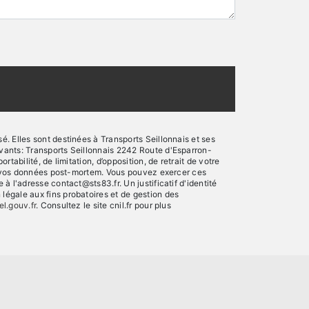
. Elles sont destinées à Transports Seillonnais et ses
vants: Transports Seillonnais 2242 Route d'Esparron-
abilité, de limitation, d’opposition, de retrait de votre
 de vos données post-mortem. Vous pouvez exercer ces
 l'adresse contact@sts83.fr. Un justificatif d'identité
égale aux fins probatoires et de gestion des
el.gouv.fr
. Consultez le site cnil.fr pour plus