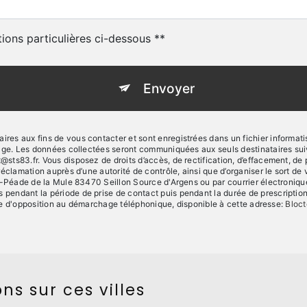
tions particulières ci-dessous **
Envoyer
s aux fins de vous contacter et sont enregistrées dans un fichier informatisé
sage. Les données collectées seront communiquées aux seuls destinataires sui
83.fr. Vous disposez de droits d’accès, de rectification, d’effacement, de port
réclamation auprès d’une autorité de contrôle, ainsi que d’organiser le sort
-Péade de la Mule 83470 Seillon Source d'Argens ou par courrier électronique à
ndant la période de prise de contact puis pendant la durée de prescription l
iste d'opposition au démarchage téléphonique, disponible à cette adresse:
Bloct
ns sur ces villes