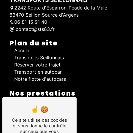
2242 Route d'Esparron-Péade de la Mule
83470 Seillon Source d'Argens
06 81 15 91 40
contact@sts83.fr
Plan du site
Accueil
Transports Seillonnais
Réserver votre trajet
Transport en autocar
Notre flotte d'autocars
Nos prestations
Autocar
Transport scolaire
Transport régulier
Ce site utilise des cookies
Déplacement en autocar
et vous donne le contrôle
Tourisme en autocar
sur ceux que vous