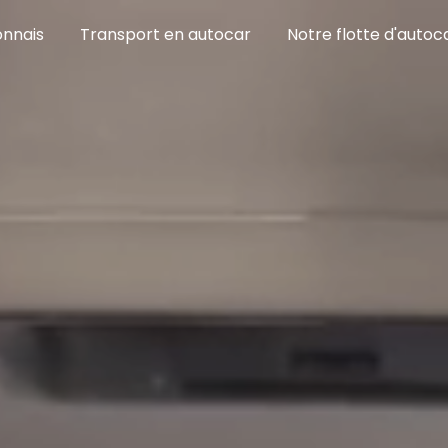
onnais
Transport en autocar
Notre flotte d'autoc